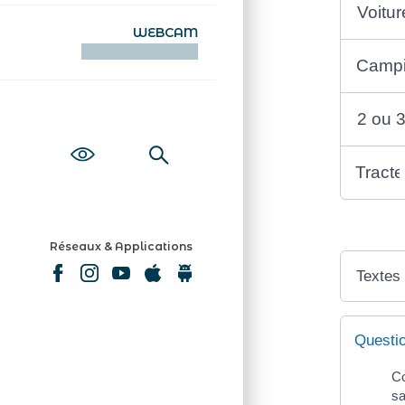
Voitu
WEBCAM
KAMERAOÙ WEB
Campi
2 ou 3
Tracte
Réseaux & Applications
Textes
Questi
Co
sa