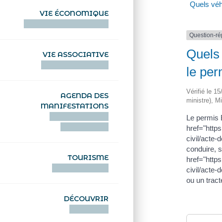
Quels véh
VIE ÉCONOMIQUE
HENTOÙ EKONOMIKEL
Question-r
Quels 
VIE ASSOCIATIVE
HENTOÙ KEVREAÑ
le per
Vérifié le 1
AGENDA DES
ministre), Mi
MANIFESTATIONS
DEIZIATAER AN
Le permis 
ABADENNOÙ
href="http
civil/acte
conduire, 
TOURISME
href="http
TOURISTEREZH
civil/acte
ou un tract
DÉCOUVRIR
DIZOLOIÑ