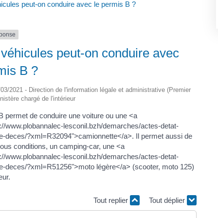
icules peut-on conduire avec le permis B ?
éponse
véhicules peut-on conduire avec
mis B ?
5/03/2021 - Direction de l'information légale et administrative (Premier
nistère chargé de l'intérieur
B permet de conduire une voiture ou une <a
s://www.plobannalec-lesconil.bzh/demarches/actes-detat-
-de-deces/?xml=R32094">camionnette</a>. Il permet aussi de
sous conditions, un camping-car, une <a
s://www.plobannalec-lesconil.bzh/demarches/actes-detat-
-de-deces/?xml=R51256">moto légère</a> (scooter, moto 125)
eur.
Tout replier
Tout déplier