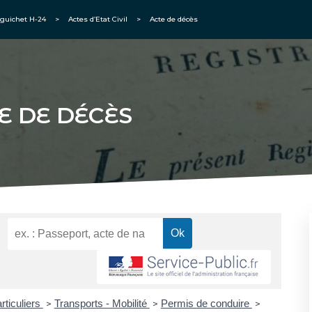
guichet H-24
>
Actes d’Etat Civil
>
Acte de décès
E DE DÉCÈS
rticuliers
Transports - Mobilité
Permis de conduire
>
>
>