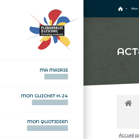
+
Confort
Accueil
>
Mon 
ACT
MA MAIRIE
AN TI-KÊR
MON GUICHET H-24
DEGEMER H-24
MON QUOTIDIEN
WAR MA DEVEZH
Accueil pa