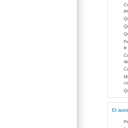
Co
pe
Qu
Qu
Qu
Pe
le
Co
ap
Co
Mi
co
Qu
Et auss
Pe