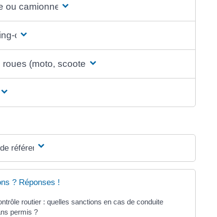
re ou camionnette
ng-car
 roues (moto, scooter...)
ur
 de référence
ons ? Réponses !
ntrôle routier : quelles sanctions en cas de conduite
ns permis ?