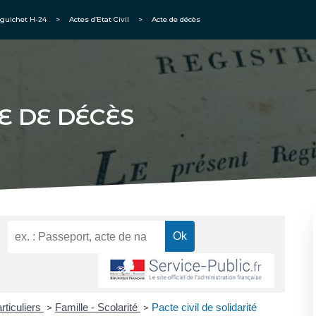
guichet H-24
>
Actes d’Etat Civil
>
Acte de décès
E DE DÉCÈS
rticuliers
Famille - Scolarité
Pacte civil de solidarité
>
>