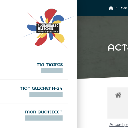
+
Confort
Accueil
>
Mon 
ACT
MA MAIRIE
AN TI-KÊR
MON GUICHET H-24
DEGEMER H-24
MON QUOTIDIEN
WAR MA DEVEZH
Accueil pa