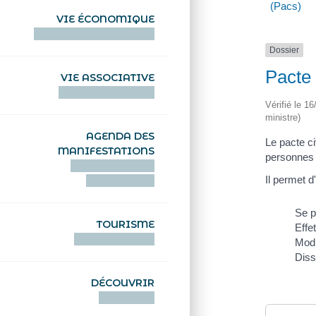
(Pacs)
VIE ÉCONOMIQUE
HENTOÙ EKONOMIKEL
Dossier
Pacte 
VIE ASSOCIATIVE
HENTOÙ KEVREAÑ
Vérifié le 1
ministre)
AGENDA DES
Le pacte ci
MANIFESTATIONS
personnes 
DEIZIATAER AN
Il permet 
ABADENNOÙ
Se 
TOURISME
Effe
TOURISTEREZH
Modi
Diss
DÉCOUVRIR
DIZOLOIÑ