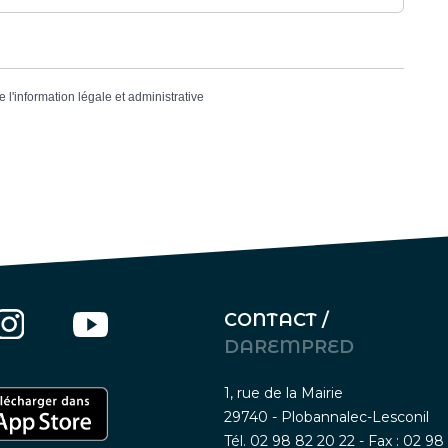
e l'information légale et administrative
CONTACT /
DAREMPRED
1, rue de la Mairie
29740 - Plobannalec-Lesconil
Tél. 02 98 82 20 22 - Fax : 02 98