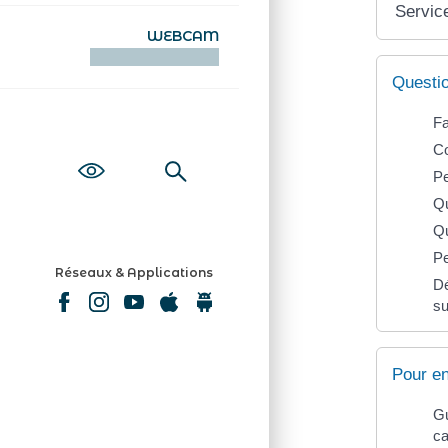
Service
WEBCAM
KAMERAOÙ WEB
Questi
Fa
Co
Pe
Qu
Qu
Pe
Réseaux & Applications
Dé
su
Pour en
Gu
c