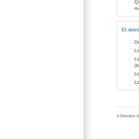
Qu
m
Et auss
De
Lo
Lo
(b
Lo
Lo
©
Direction d