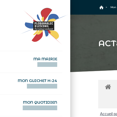
+
Confort
Accueil
>
Mon 
ACT
MA MAIRIE
AN TI-KÊR
MON GUICHET H-24
DEGEMER H-24
MON QUOTIDIEN
WAR MA DEVEZH
Accueil pa