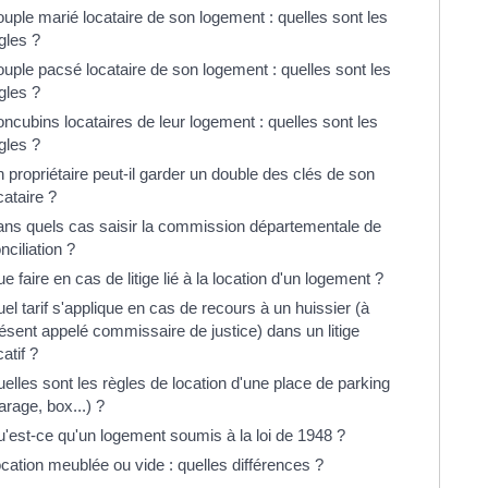
uple marié locataire de son logement : quelles sont les
gles ?
uple pacsé locataire de son logement : quelles sont les
gles ?
ncubins locataires de leur logement : quelles sont les
gles ?
 propriétaire peut-il garder un double des clés de son
cataire ?
ns quels cas saisir la commission départementale de
nciliation ?
e faire en cas de litige lié à la location d'un logement ?
el tarif s'applique en cas de recours à un huissier (à
ésent appelé commissaire de justice) dans un litige
catif ?
elles sont les règles de location d'une place de parking
arage, box...) ?
'est-ce qu'un logement soumis à la loi de 1948 ?
cation meublée ou vide : quelles différences ?