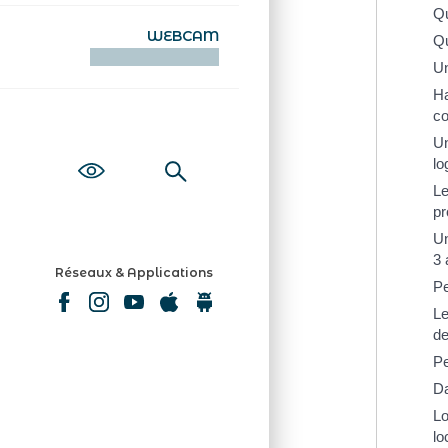
Qu
WEBCAM
Qu
KAMERAOÙ WEB
Un
Ha
co
Un
lo
Le
pr
Un
3 
Réseaux & Applications
Pe
Le
de
Pe
Da
Lo
lo