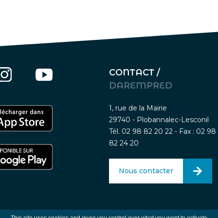
CONTACT /
DAREMPRED
1, rue de la Mairie
29740 - Plobannalec-Lesconil
Tél. 02 98 82 20 22 - Fax : 02 98
82 24 20
Nous contacter
Mentions légales
-
Traitement des données person
This site uses cookies and gives you control over what you want to activate