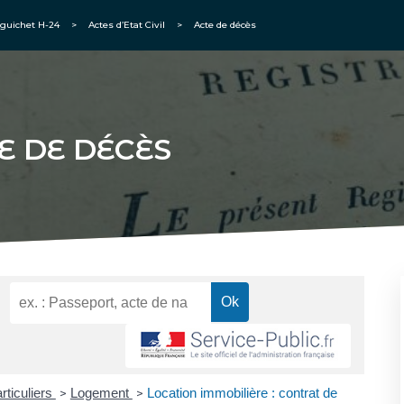
guichet H-24
>
Actes d’Etat Civil
>
Acte de décès
E DE DÉCÈS
rticuliers
Logement
Location immobilière : contrat de
>
>