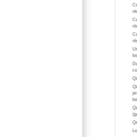
Co
rè
Co
rè
Co
rè
Un
lo
Da
co
Qu
Qu
pr
lo
Qu
(g
Qu
Lo