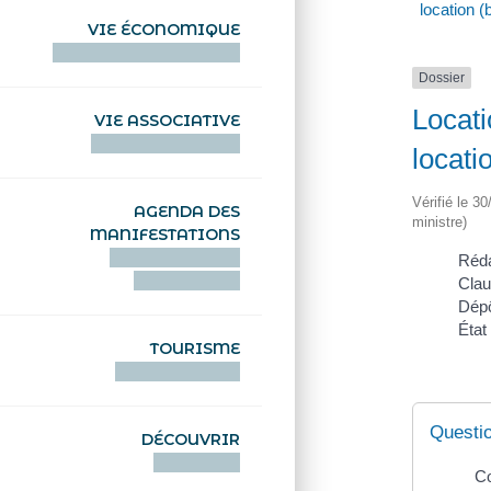
location (b
VIE ÉCONOMIQUE
HENTOÙ EKONOMIKEL
Dossier
Locati
VIE ASSOCIATIVE
HENTOÙ KEVREAÑ
locatio
Vérifié le 3
AGENDA DES
ministre)
MANIFESTATIONS
DEIZIATAER AN
Réda
ABADENNOÙ
Clau
Dépô
État
TOURISME
TOURISTEREZH
Questi
DÉCOUVRIR
DIZOLOIÑ
Co