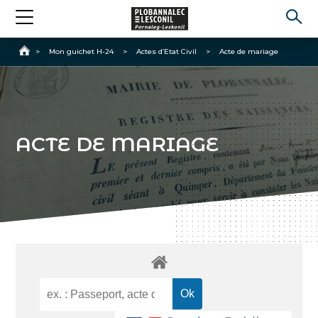
Accueil
>
Mon guichet H-24
>
Actes d’Etat Civil
>
Acte de mariage
ACTE DE MARIAGE