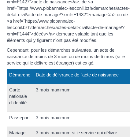
xml=F1427">acte de naissance</a>, de <a
href="https://www.plobannalec-lesconil.bzh/demarches/actes-
detat-civil/acte-de-mariage/?xml=F1432">mariage</a> ou de
<a href="https://www.plobannalec-
lesconil.bzh/demarches/actes-detat-civil/acte-de-mariage/?
xml=F1444">décès</a> demeure valable tant que les
éléments qui y figurent n'ont pas été modifiés.
Cependant, pour les démarches suivantes, un acte de
naissance de moins de 3 mois ou de moins de 6 mois (si le
service qui le délivre est étranger) est exigé.
Démarche
Date de délivrance de l'acte de naissance
Carte
3 mois maximum
nationale
d'identité
Passeport
3 mois maximum
Mariage
3 mois maximum si le service qui délivre