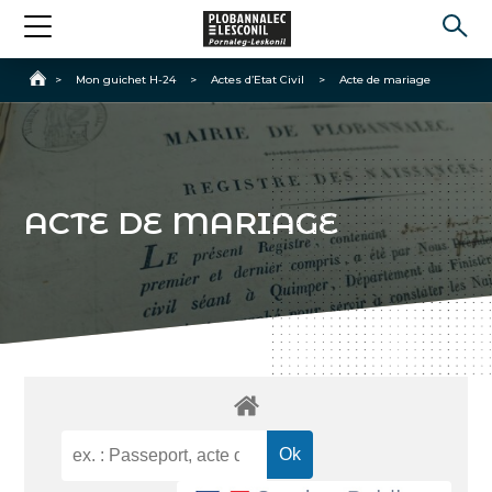
Accueil
>
Mon guichet H-24
>
Actes d’Etat Civil
>
Acte de mariage
ACTE DE MARIAGE