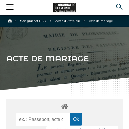
Accueil
>
Mon guichet H-24
>
Actes d’Etat Civil
>
Acte de mariage
ACTE DE MARIAGE