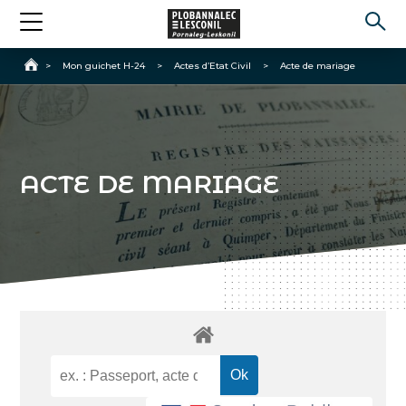
Accueil
>
Mon guichet H-24
>
Actes d’Etat Civil
>
Acte de mariage
ACTE DE MARIAGE