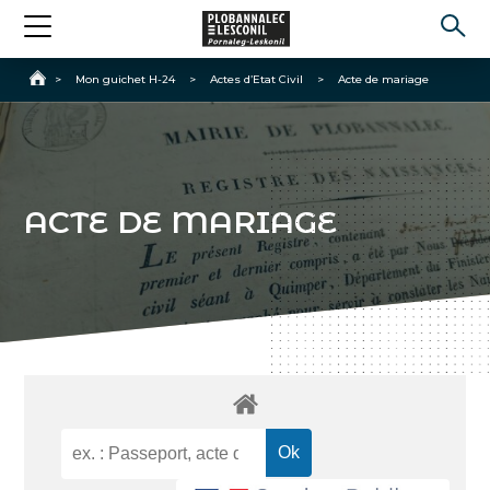
Accueil
>
Mon guichet H-24
>
Actes d’Etat Civil
>
Acte de mariage
ACTE DE MARIAGE