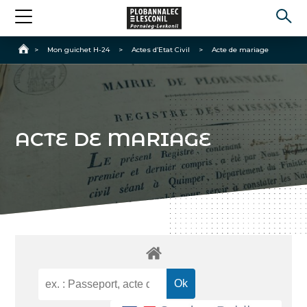
Accueil
>
Mon guichet H-24
>
Actes d’Etat Civil
>
Acte de mariage
ACTE DE MARIAGE