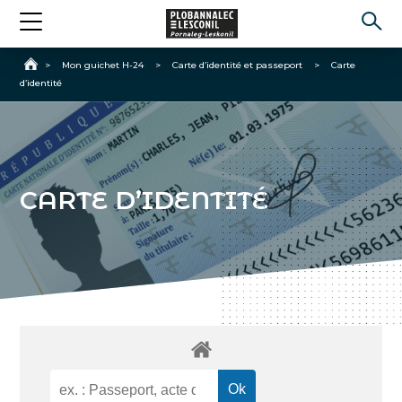
Accueil
>
Mon guichet H-24
>
Carte d’identité et passeport
>
Carte
d’identité
CARTE D’IDENTITÉ