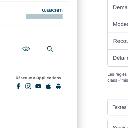
Deman
WEBCAM
KAMERAOÙ WEB
Modes
Recou
Délai 
Les règles
Réseaux & Applications
class="mi
Textes
Service