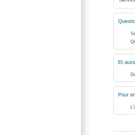
Questi
Sa
Qu
Et auss
Do
Pour en
L'