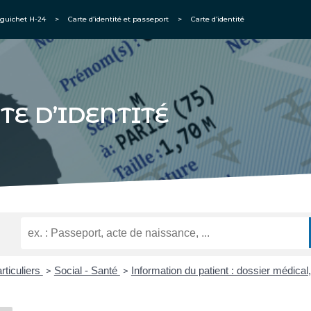
guichet H-24
>
Carte d’identité et passeport
>
Carte d’identité
TE D’IDENTITÉ
rticuliers
Social - Santé
Information du patient : dossier médical
>
>