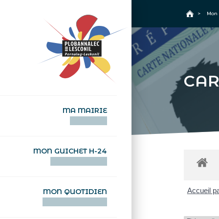
+
Confort
Accueil
>
Mon 
CAR
MA MAIRIE
AN TI-KÊR
MON GUICHET H-24
DEGEMER H-24
Accueil pa
MON QUOTIDIEN
WAR MA DEVEZH