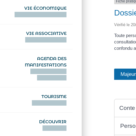
Fiche prati
VIE ÉCONOMIQUE
Dossi
HENTOÙ EKONOMIKEL
Vérifié le 20
VIE ASSOCIATIVE
Toute pers
HENTOÙ KEVREAÑ
consultatio
confondu a
AGENDA DES
MANIFESTATIONS
DEIZIATAER AN
Majeu
ABADENNOÙ
TOURISME
TOURISTEREZH
Conte
DÉCOUVRIR
Perso
DIZOLOIÑ