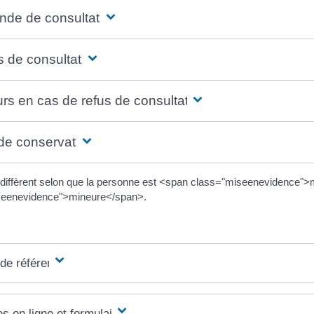
de de consultation
 de consultation
rs en cas de refus de consultation
de conservation
 diffèrent selon que la personne est <span class="miseenevidence
seenevidence">mineure</span>.
 de référence
s en ligne et formulaires