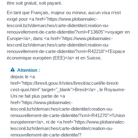
être soit gratuit, soit payant.
En tant que Français, majeur ou mineur, aucun visa n'est
exigé pour <a href="https://www.plobannalec-
lesconil.bzh/demarches/carte-didentite/creation-ou-
renouvellement-de-carte-didentite/?xml=F13605">voyager en
Europe</a>, dans <a href="https://www.plobannalec-
lesconil.bzh/demarches/carte-didentite/creation-ou-
renouvellement-de-carte-didentite/?xml=R42218">l'Espace
économique européen (EEE)</a> et en Suisse.
Attention :
depuis le <a
href="https://brexit.gouv.fr/sites/brexit/accueil/le-brexit-
cest-quoi.html" target="_blank">Brexit</a> , le Royaume-
Uni ne fait plus partie de <a
href="https://www.plobannalec-
lesconil.bzh/demarches/carte-didentite/creation-ou-
renouvellement-de-carte-didentite/?xml=R41270">l'Union
européenne</a>, ni de <a href="https://www.plobannalec-
lesconil.bzh/demarches/carte-didentite/creation-ou-
renouvellement-de-carte-didentite/?