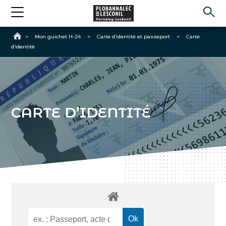
Accueil
>
Mon guichet H-24
>
Carte d’identité et passeport
>
Carte
d’identité
CARTE D’IDENTITÉ