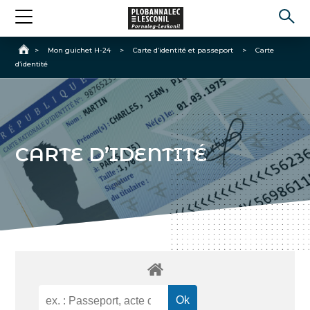
Accueil
>
Mon guichet H-24
>
Carte d’identité et passeport
>
Carte
d’identité
CARTE D’IDENTITÉ