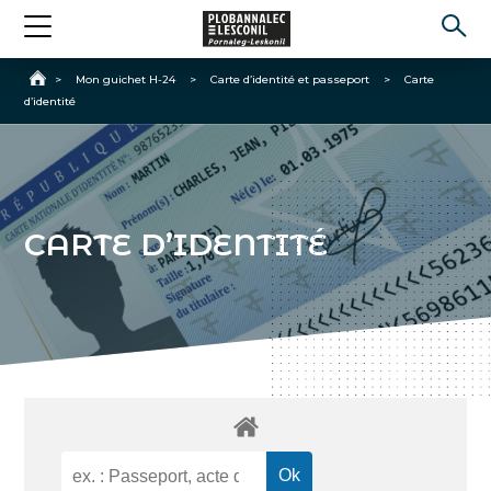
Accueil
>
Mon guichet H-24
>
Carte d’identité et passeport
>
Carte
d’identité
CARTE D’IDENTITÉ