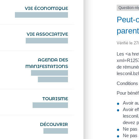
Question-r
VIE ÉCONOMIQUE
HENTOÙ EKONOMIKEL
Peut-o
parent
VIE ASSOCIATIVE
HENTOÙ KEVREAÑ
Vérifié le 27
Les <a hre
AGENDA DES
xml=R12574"
MANIFESTATIONS
de rémunéra
DEIZIATAER AN
lesconil.b
ABADENNOÙ
Conditions
Pour bénéfi
TOURISME
Avoir a
TOURISTEREZH
Avoir ef
lesconi
devez pr
DÉCOUVRIR
Ne pas 
DIZOLOIÑ
Ne pas a