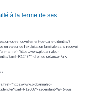
aillé à la ferme de ses
eation-ou-renouvellement-de-carte-didentite/?
 en valeur de l'exploitation familiale sans recevoir
t d'un <a href="https://www.plobannalec-
dentite/?xml=R12474">droit de créance</a>.
s :
e <a href="https://www.plobannalec-
e-didentite/?xml=R12668">ascendant</a> (vous