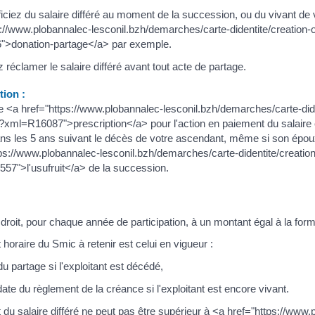
iciez du salaire différé au moment de la succession, ou du vivant de 
s://www.plobannalec-lesconil.bzh/demarches/carte-didentite/creation-
">donation-partage</a> par exemple.
réclamer le salaire différé avant tout acte de partage.
ion :
de <a href="https://www.plobannalec-lesconil.bzh/demarches/carte-did
/?xml=R16087">prescription</a> pour l'action en paiement du salaire 
ans les 5 ans suivant le décès de votre ascendant, même si son épou
ps://www.plobannalec-lesconil.bzh/demarches/carte-didentite/creation
57">l'usufruit</a> de la succession.
roit, pour chaque année de participation, à un montant égal à la formu
horaire du Smic à retenir est celui en vigueur :
du partage si l'exploitant est décédé,
date du règlement de la créance si l'exploitant est encore vivant.
 du salaire différé ne peut pas être supérieur à <a href="https://www