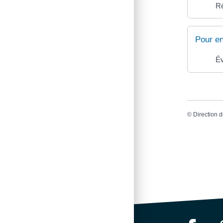
Rè
Pour en
Év
©
Direction d