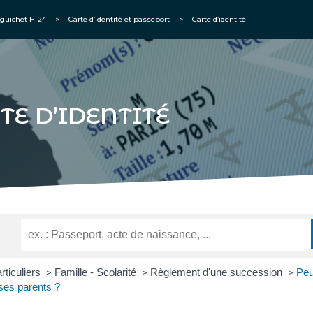
guichet H-24
>
Carte d’identité et passeport
>
Carte d’identité
TE D’IDENTITÉ
rticuliers
Famille - Scolarité
Règlement d'une succession
Peut
>
>
>
ses parents ?