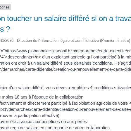
éponse
n toucher un salaire différé si on a trav
s ?
/11/2020 - Direction de l'information légale et administrative (Premier ministre)
f="https://www.plobannalec-lesconil.bzh/demarches/carte-didentite/cr
>descendants</a> d'un exploitant agricole qui ont participé à la mise
tion ont droit à un salaire différé sous certaines conditions. Il s'agi
zh/demarches/carte-didentite/creation-ou-renouvellement-de-carte-di
cier d'un salaire différé, vous devez remplir les 4 conditions suivante
u moins 18 ans à l'époque de la collaboration
fectivement et directement participé à l'exploitation agricole de votr
l.bzh/demarches/carte-didentite/creation-ou-renouvellement-de-cart
ouver la participation effective)
avoir été associé aux bénéfices ou aux pertes
voir reçu de salaire en contrepartie de votre collaboration.