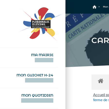
+
Confort
Accueil
>
Mon 
CAR
MA MAIRIE
AN TI-KÊR
MON GUICHET H-24
DEGEMER H-24
Accueil pa
MON QUOTIDIEN
ferme de 
WAR MA DEVEZH