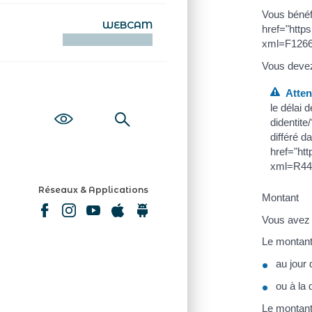
Vous bénéf
WEBCAM
href="http
KAMERAOÙ WEB
xml=F1266
Vous devez 
Attent
le délai 
didentite
différé d
href="htt
xml=R445
Réseaux & Applications
Montant
Vous avez d
Le montant 
au jour 
ou à la 
Le montant