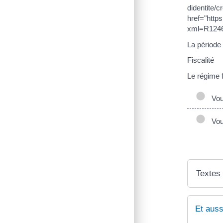
didentite/c
href="http
xml=R12469
La période
Fiscalité
Le régime f
Vous
Vous
Textes
Et auss