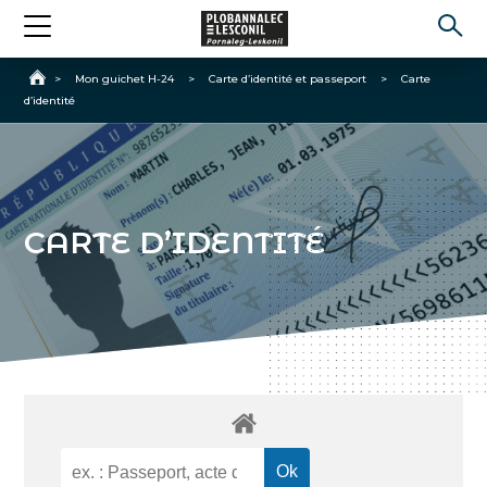
Accueil
>
Mon guichet H-24
>
Carte d’identité et passeport
>
Carte
d’identité
CARTE D’IDENTITÉ