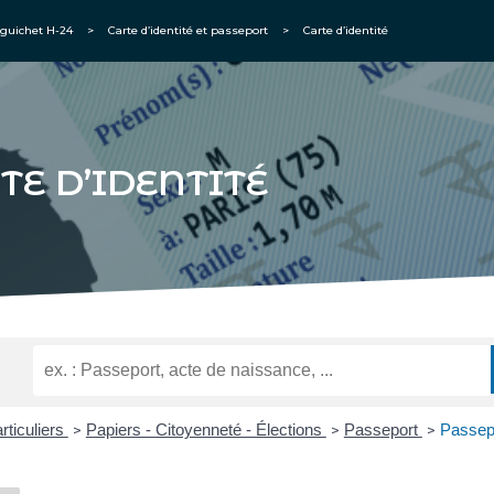
guichet H-24
>
Carte d’identité et passeport
>
Carte d’identité
TE D’IDENTITÉ
rticuliers
Papiers - Citoyenneté - Élections
Passeport
Passepo
>
>
>