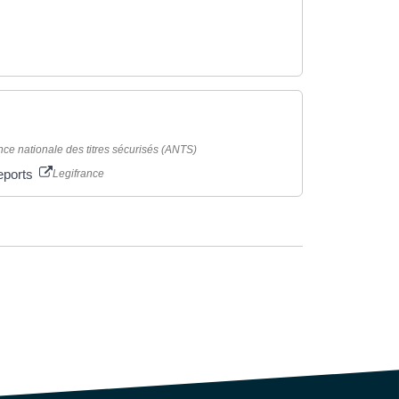
ce nationale des titres sécurisés (ANTS)
seports
Legifrance