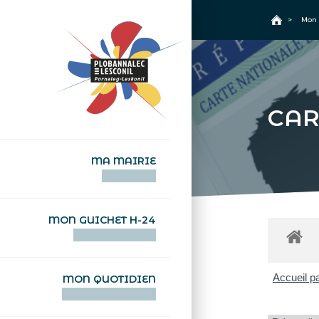
+
Confort
Accueil
>
Mon 
CAR
MA MAIRIE
AN TI-KÊR
MON GUICHET H-24
DEGEMER H-24
Accueil pa
MON QUOTIDIEN
WAR MA DEVEZH