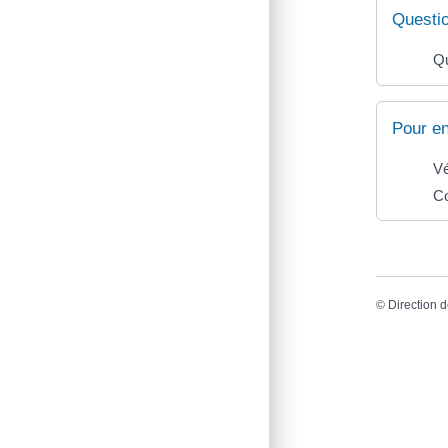
Questi
Qu
Pour en
Vé
Co
©
Direction d