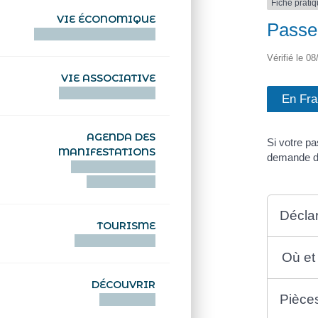
Fiche prati
VIE ÉCONOMIQUE
Passep
HENTOÙ EKONOMIKEL
Vérifié le 08
VIE ASSOCIATIVE
HENTOÙ KEVREAÑ
En Fr
AGENDA DES
Si votre pa
MANIFESTATIONS
demande de
DEIZIATAER AN
ABADENNOÙ
Déclar
TOURISME
TOURISTEREZH
Où et
DÉCOUVRIR
Pièces
DIZOLOIÑ