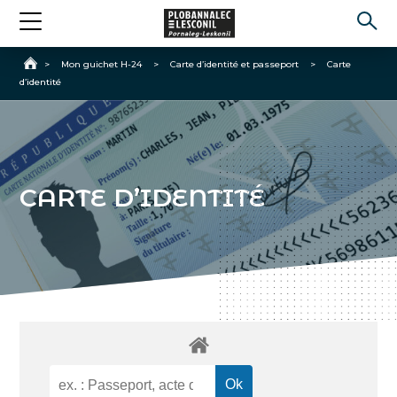
Accueil
>
Mon guichet H-24
>
Carte d’identité et passeport
>
Carte
d’identité
CARTE D’IDENTITÉ