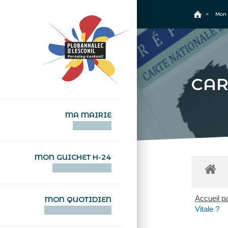
+
Confort
Accueil
>
Mon 
CAR
MA MAIRIE
AN TI-KÊR
MON GUICHET H-24
DEGEMER H-24
Accueil pa
MON QUOTIDIEN
Vitale ?
WAR MA DEVEZH