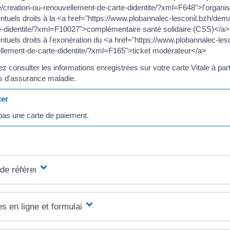
te/creation-ou-renouvellement-de-carte-didentite/?xml=F648">l'organ
ntuels droits à la <a href="https://www.plobannalec-lesconil.bzh/dem
e-didentite/?xml=F10027">complémentaire santé solidaire (CSS)</a>
ntuels droits à l'exonération du <a href="https://www.plobannalec-les
llement-de-carte-didentite/?xml=F165">ticket modérateur</a>
 consulter les informations enregistrées sur votre carte Vitale à par
 d'assurance maladie.
er
 pas une carte de paiement.
 de référence
s en ligne et formulaires