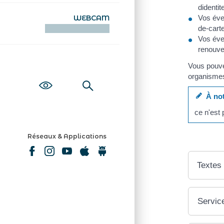
didenti
WEBCAM
Vos éve
KAMERAOÙ WEB
de-cart
Vos éve
renouve
Vous pouvez
organismes
À not
ce n'est
Réseaux & Applications
Textes
Service