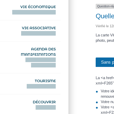
Question-r
VIE ÉCONOMIQUE
HENTOÙ EKONOMIKEL
Quelle
Vérifié le 12
VIE ASSOCIATIVE
HENTOÙ KEVREAÑ
La carte Vi
photo, peut
AGENDA DES
MANIFESTATIONS
DEIZIATAER AN
Sans p
ABADENNOÙ
La <a href
TOURISME
xml=F265">
TOURISTEREZH
Votre id
renouve
Votre n
DÉCOUVRIR
Votre <
DIZOLOIÑ
xml=F22