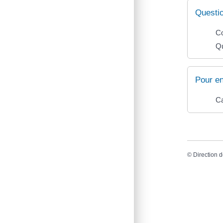
Questi
Co
Qu
Pour en
Ca
©
Direction d