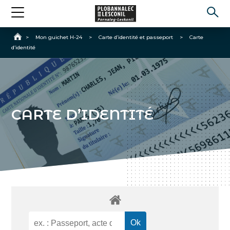
Accueil
>
Mon guichet H-24
>
Carte d’identité et passeport
>
Carte
d’identité
CARTE D’IDENTITÉ