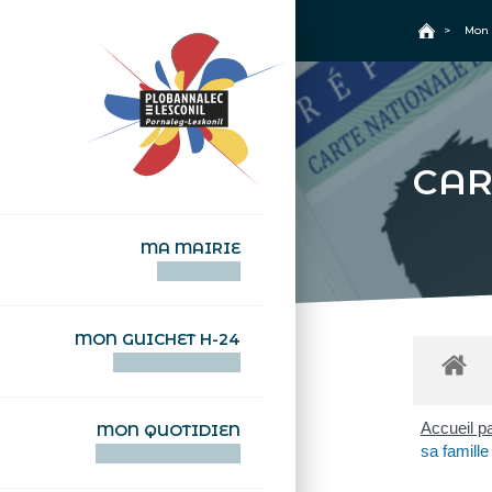
+
Confort
Accueil
>
Mon 
CAR
MA MAIRIE
AN TI-KÊR
MON GUICHET H-24
DEGEMER H-24
Accueil pa
MON QUOTIDIEN
sa famille
WAR MA DEVEZH