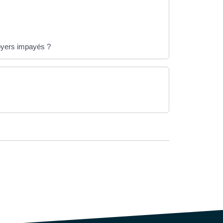
?
loyers impayés ?