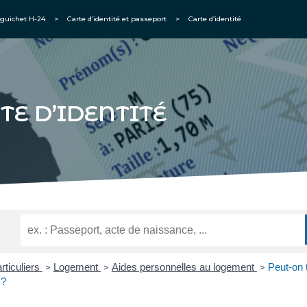
guichet H-24
>
Carte d’identité et passeport
>
Carte d’identité
TE D’IDENTITÉ
rticuliers
Logement
Aides personnelles au logement
Peut-on 
>
>
>
 ?