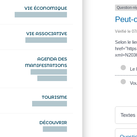
Question-r
VIE ÉCONOMIQUE
HENTOÙ EKONOMIKEL
Peut-o
Vérifié le 07
VIE ASSOCIATIVE
HENTOÙ KEVREAÑ
Selon le l
href="http
xml=N2036
AGENDA DES
MANIFESTATIONS
Le l
DEIZIATAER AN
ABADENNOÙ
Vous
TOURISME
TOURISTEREZH
Textes
DÉCOUVRIR
DIZOLOIÑ
Questi