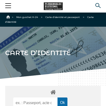
Accueil
>
Mon guichet H-24
>
Carte d’identité et passeport
>
Carte
d’identité
CARTE D’IDENTITÉ