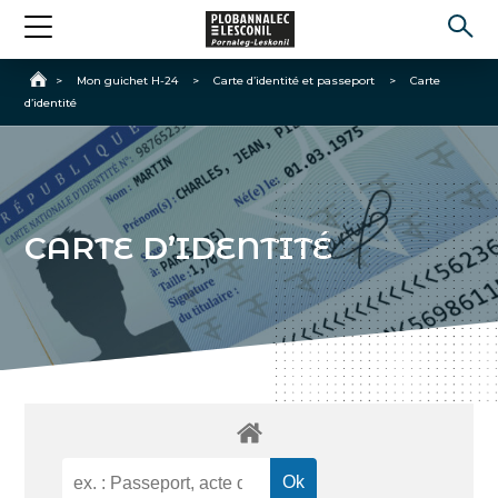
Accueil
>
Mon guichet H-24
>
Carte d’identité et passeport
>
Carte
d’identité
CARTE D’IDENTITÉ