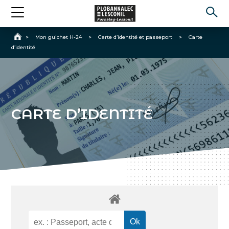
Accueil
>
Mon guichet H-24
>
Carte d’identité et passeport
>
Carte
d’identité
CARTE D’IDENTITÉ