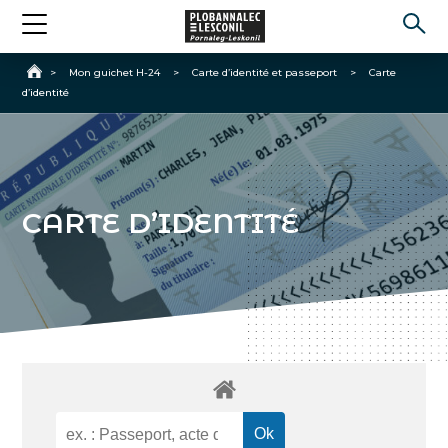
Accueil
>
Mon guichet H-24
>
Carte d’identité et passeport
>
Carte
d’identité
CARTE D’IDENTITÉ