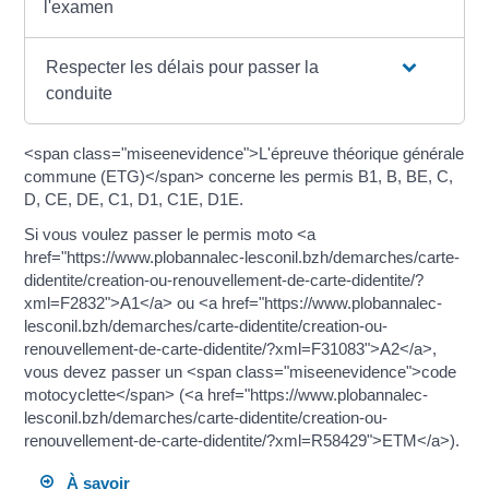
l'examen
Respecter les délais pour passer la
conduite
<span class="miseenevidence">L'épreuve théorique générale
commune (ETG)</span> concerne les permis B1, B, BE, C,
D, CE, DE, C1, D1, C1E, D1E.
Si vous voulez passer le permis moto <a
href="https://www.plobannalec-lesconil.bzh/demarches/carte-
didentite/creation-ou-renouvellement-de-carte-didentite/?
xml=F2832">A1</a> ou <a href="https://www.plobannalec-
lesconil.bzh/demarches/carte-didentite/creation-ou-
renouvellement-de-carte-didentite/?xml=F31083">A2</a>,
vous devez passer un <span class="miseenevidence">code
motocyclette</span> (<a href="https://www.plobannalec-
lesconil.bzh/demarches/carte-didentite/creation-ou-
renouvellement-de-carte-didentite/?xml=R58429">ETM</a>).
À savoir