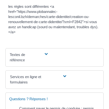
les règles sont différentes <a
href="https://www.plobannalec-
lesconil.bzh/demarches/carte-didentite/creation-ou-
renouvellement-de-carte-didentite/?xml=F2842">si vous
avez un handicap (sourd ou malentendant, troubles dys).
</a>
Textes de
référence
Services en ligne et
formulaires
Questions ? Réponses !
Comment payer le permis de conduire : permis