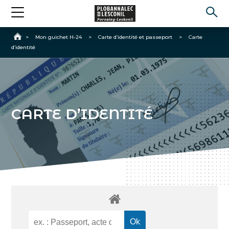
Accueil
>
Mon guichet H-24
>
Carte d’identité et passeport
>
Carte
d’identité
CARTE D’IDENTITÉ