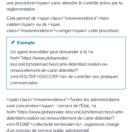
une procédure</span> sans attendre le contrôle prévu par la
réglementation.
Cela permet de <span class="miseenevidence">faire
valider</span> ou de <span
class="miseenevidence">corriger</span> cette procédure.
Exemple
Un agent immobilier peut demander à la <a
href="https://www.plobannalec-
lesconil.bzh/demarches/carte-didentite/creation-ou-
renouvellement-de-carte-didentite/?
xml=R31769">DGCCRF</a> de contrôler ses pratiques
commerciales.
<span class="miseenevidence">Toutes les administrations
sont concernées</span> : service de l’État, <a
href="https://www.plobannalec-lesconil.bzh/demarches/carte-
didentite/creation-ou-renouvellement-de-carte-didentite/?
xml=R1088">collectivité territoriale</a>, organisme chargé
d'un mission de service public administratif.