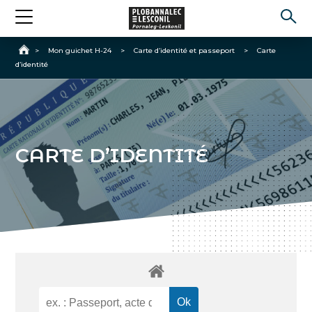
Accueil
>
Mon guichet H-24
>
Carte d’identité et passeport
>
Carte
d’identité
CARTE D’IDENTITÉ