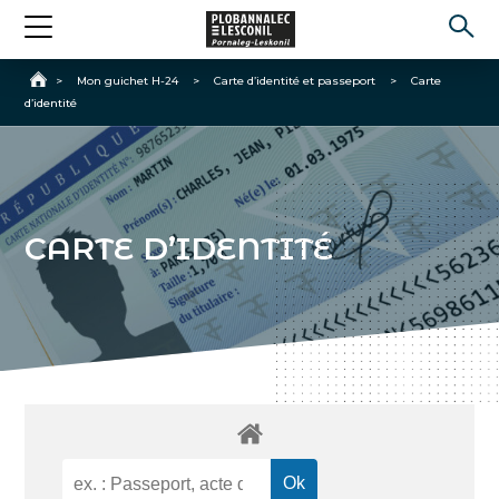
Accueil
>
Mon guichet H-24
>
Carte d’identité et passeport
>
Carte
d’identité
CARTE D’IDENTITÉ