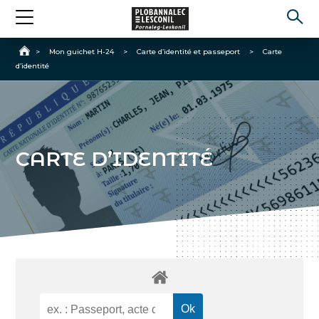
Accueil
>
Mon guichet H-24
>
Carte d’identité et passeport
>
Carte
d’identité
CARTE D’IDENTITÉ