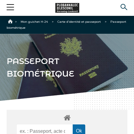
Accueil
>
Mon guichet H-24
>
Carte d’identité et passeport
>
Passeport
biométrique
PASSEPORT
BIOMÉTRIQUE