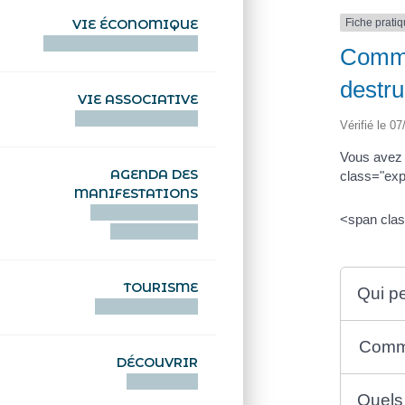
Fiche prati
VIE ÉCONOMIQUE
HENTOÙ EKONOMIKEL
Commen
destru
VIE ASSOCIATIVE
HENTOÙ KEVREAÑ
Vérifié le 07
Vous avez p
AGENDA DES
class="exp
MANIFESTATIONS
DEIZIATAER AN
<span clas
ABADENNOÙ
TOURISME
Qui pe
TOURISTEREZH
Comme
DÉCOUVRIR
DIZOLOIÑ
Quels