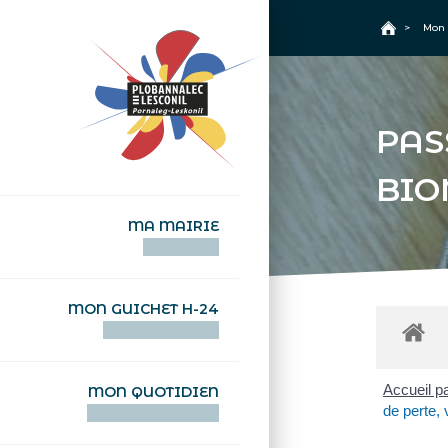
+
Confort
Accueil
>
Mon 
PAS
BIO
MA MAIRIE
AN TI-KÊR
MON GUICHET H-24
DEGEMER H-24
Accueil pa
MON QUOTIDIEN
de perte, 
WAR MA DEVEZH