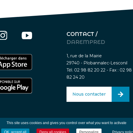
CONTACT /
DAREMPRED
1, rue de la Mairie
29740 - Plobannalec-Lesconil
Tél. 02 98 82 20 22 - Fax : 02 98
82 24 20
Nous contacter
Mentions légales
-
Traitement des données person
This site uses cookies and gives you control over what you want to activate
OK, accept all
Deny all cookies
Personalize
Privacy polic