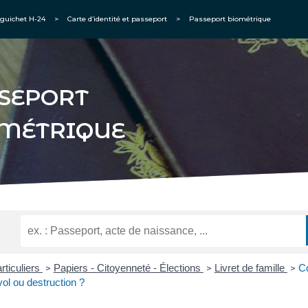
guichet H-24
>
Carte d’identité et passeport
>
Passeport biométrique
SEPORT
MÉTRIQUE
rticuliers
Papiers - Citoyenneté - Élections
Livret de famille
Co
>
>
>
vol ou destruction ?