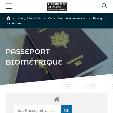
Accueil
>
Mon guichet H-24
>
Carte d’identité et passeport
>
Passeport
biométrique
PASSEPORT
BIOMÉTRIQUE