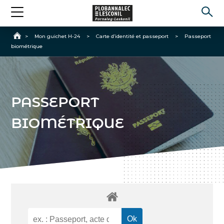
Accueil
>
Mon guichet H-24
>
Carte d’identité et passeport
>
Passeport
biométrique
PASSEPORT
BIOMÉTRIQUE