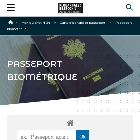
Accueil
>
Mon guichet H-24
>
Carte d’identité et passeport
>
Passeport
biométrique
PASSEPORT
BIOMÉTRIQUE