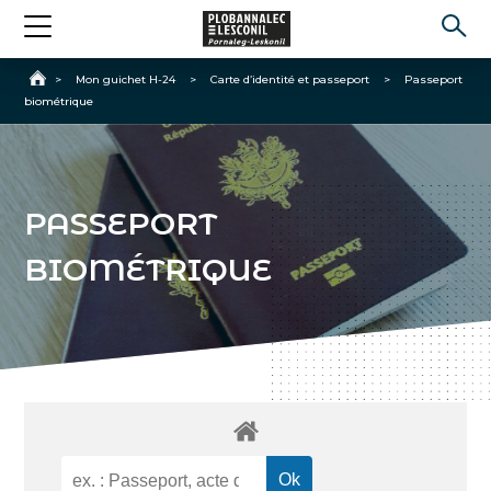
Accueil
>
Mon guichet H-24
>
Carte d’identité et passeport
>
Passeport
biométrique
PASSEPORT
BIOMÉTRIQUE