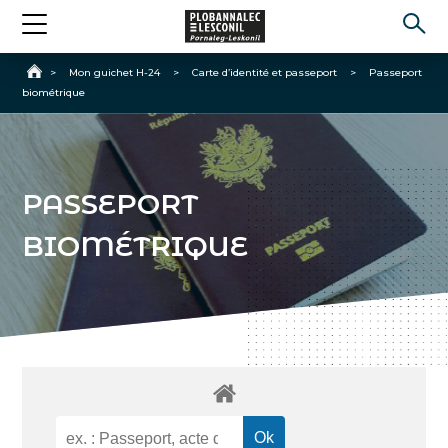
Accueil
>
Mon guichet H-24
>
Carte d’identité et passeport
>
Passeport
biométrique
PASSEPORT
BIOMÉTRIQUE