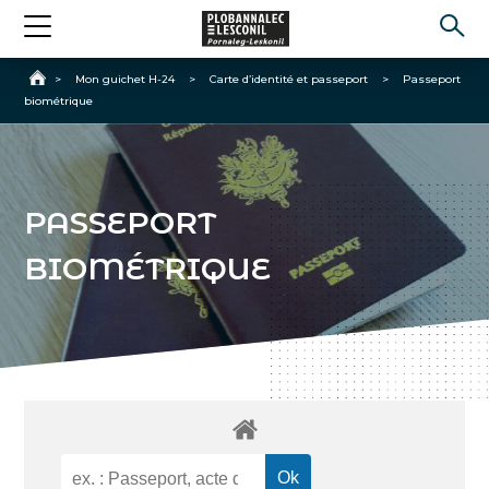
Accueil
>
Mon guichet H-24
>
Carte d’identité et passeport
>
Passeport
biométrique
PASSEPORT
BIOMÉTRIQUE