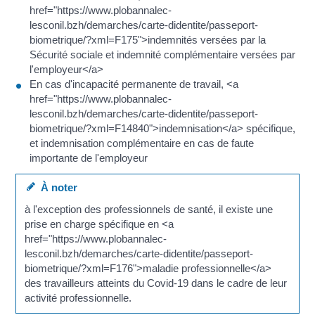
href="https://www.plobannalec-
lesconil.bzh/demarches/carte-didentite/passeport-
biometrique/?xml=F175">indemnités versées par la
Sécurité sociale et indemnité complémentaire versées par
l'employeur</a>
En cas d'incapacité permanente de travail, <a
href="https://www.plobannalec-
lesconil.bzh/demarches/carte-didentite/passeport-
biometrique/?xml=F14840">indemnisation</a> spécifique,
et indemnisation complémentaire en cas de faute
importante de l'employeur
À noter
à l'exception des professionnels de santé, il existe une
prise en charge spécifique en <a
href="https://www.plobannalec-
lesconil.bzh/demarches/carte-didentite/passeport-
biometrique/?xml=F176">maladie professionnelle</a>
des travailleurs atteints du Covid-19 dans le cadre de leur
activité professionnelle.