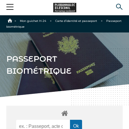
Accueil
>
Mon guichet H-24
>
Carte d’identité et passeport
>
Passeport
biométrique
PASSEPORT
BIOMÉTRIQUE