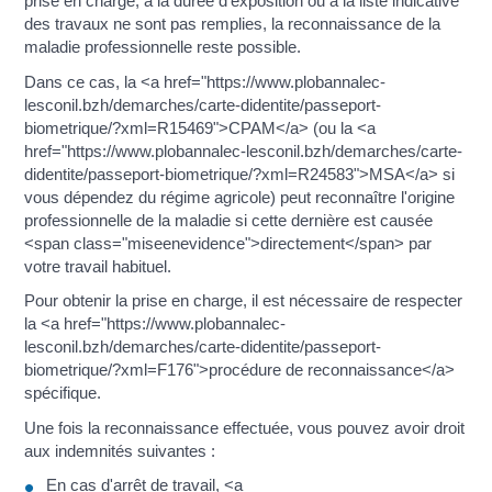
prise en charge, à la durée d'exposition ou à la liste indicative
des travaux ne sont pas remplies, la reconnaissance de la
maladie professionnelle reste possible.
Dans ce cas, la <a href="https://www.plobannalec-
lesconil.bzh/demarches/carte-didentite/passeport-
biometrique/?xml=R15469">CPAM</a> (ou la <a
href="https://www.plobannalec-lesconil.bzh/demarches/carte-
didentite/passeport-biometrique/?xml=R24583">MSA</a> si
vous dépendez du régime agricole) peut reconnaître l'origine
professionnelle de la maladie si cette dernière est causée
<span class="miseenevidence">directement</span> par
votre travail habituel.
Pour obtenir la prise en charge, il est nécessaire de respecter
la <a href="https://www.plobannalec-
lesconil.bzh/demarches/carte-didentite/passeport-
biometrique/?xml=F176">procédure de reconnaissance</a>
spécifique.
Une fois la reconnaissance effectuée, vous pouvez avoir droit
aux indemnités suivantes :
En cas d'arrêt de travail, <a