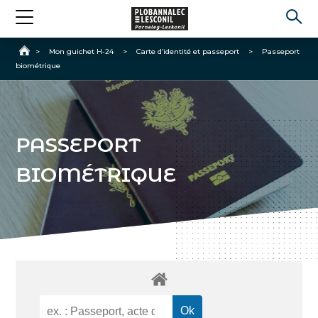
Accueil
>
Mon guichet H-24
>
Carte d’identité et passeport
>
Passeport
biométrique
PASSEPORT
BIOMÉTRIQUE