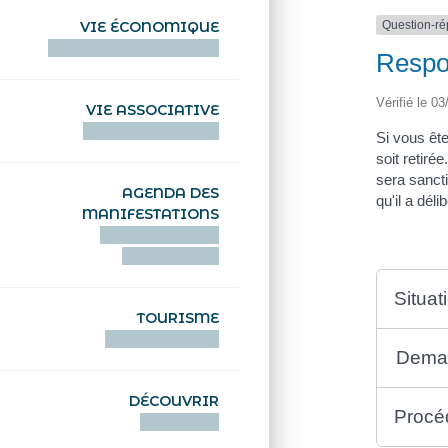
Question-r
VIE ÉCONOMIQUE
HENTOÙ EKONOMIKEL
Respon
Vérifié le 03
VIE ASSOCIATIVE
HENTOÙ KEVREAÑ
Si vous ête
soit retiré
sera sancti
AGENDA DES
qu'il a dél
MANIFESTATIONS
DEIZIATAER AN
ABADENNOÙ
Situat
TOURISME
TOURISTEREZH
Demand
DÉCOUVRIR
Procéd
DIZOLOIÑ