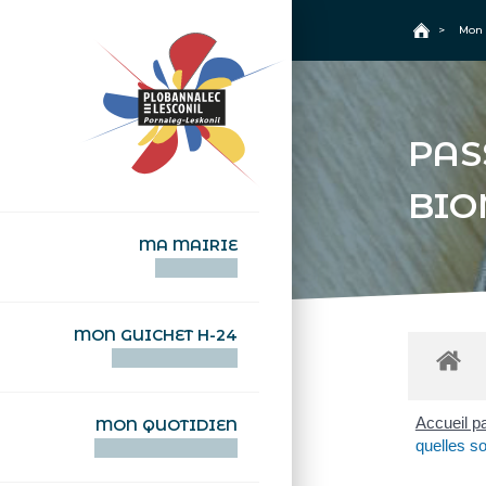
+
Confort
Accueil
>
Mon 
PAS
BIO
MA MAIRIE
AN TI-KÊR
MON GUICHET H-24
DEGEMER H-24
Accueil pa
MON QUOTIDIEN
quelles so
WAR MA DEVEZH