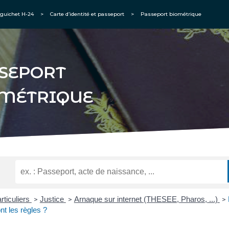
guichet H-24
>
Carte d’identité et passeport
>
Passeport biométrique
SEPORT
MÉTRIQUE
rticuliers
Justice
Arnaque sur internet (THESEE, Pharos, ...)
>
>
>
nt les règles ?