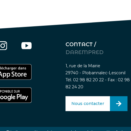
CONTACT /
DAREMPRED
1, rue de la Mairie
29740 - Plobannalec-Lesconil
Tél. 02 98 82 20 22 - Fax : 02 98
82 24 20
Nous contacter
Mentions légales
-
Traitement des données person