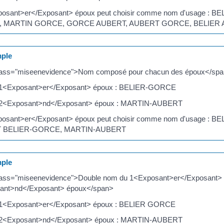
posant>er</Exposant> époux peut choisir comme nom d'usage :
, MARTIN GORCE, GORCE AUBERT, AUBERT GORCE, BELIER 
ple
lass="miseenevidence">Nom composé pour chacun des époux</sp
1<Exposant>er</Exposant> époux : BELIER-GORCE
2<Exposant>nd</Exposant> époux : MARTIN-AUBERT
posant>er</Exposant> époux peut choisir comme nom d'usage 
 BELIER-GORCE, MARTIN-AUBERT
ple
lass="miseenevidence">Double nom du 1<Exposant>er</Exposant>
ant>nd</Exposant> époux</span>
1<Exposant>er</Exposant> époux : BELIER GORCE
2<Exposant>nd</Exposant> époux : MARTIN-AUBERT