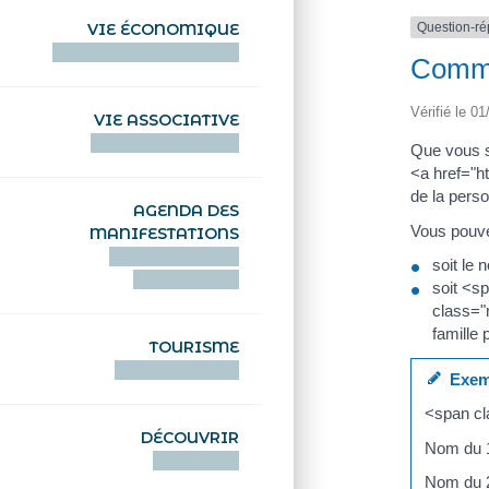
Question-r
VIE ÉCONOMIQUE
HENTOÙ EKONOMIKEL
Comme
Vérifié le 01
VIE ASSOCIATIVE
HENTOÙ KEVREAÑ
Que vous 
<a href="h
de la pers
AGENDA DES
Vous pouvez
MANIFESTATIONS
DEIZIATAER AN
soit le
ABADENNOÙ
soit <s
class="
famille
TOURISME
TOURISTEREZH
Exem
<span cl
DÉCOUVRIR
Nom du 
DIZOLOIÑ
Nom du 