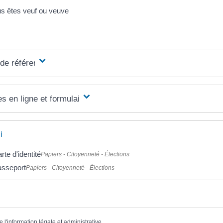
 êtes veuf ou veuve
 de référence
s en ligne et formulaires
i
rte d'identité
Papiers - Citoyenneté - Élections
asseport
Papiers - Citoyenneté - Élections
e l'information légale et administrative