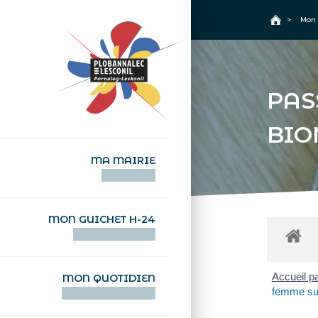
+
Confort
Accueil
>
Mon 
PAS
BIO
MA MAIRIE
AN TI-KÊR
MON GUICHET H-24
DEGEMER H-24
Accueil pa
MON QUOTIDIEN
femme sur
WAR MA DEVEZH