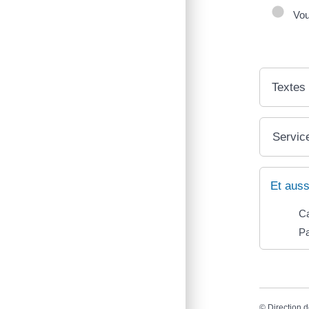
Vous
Textes
Service
Et auss
Ca
P
©
Direction d