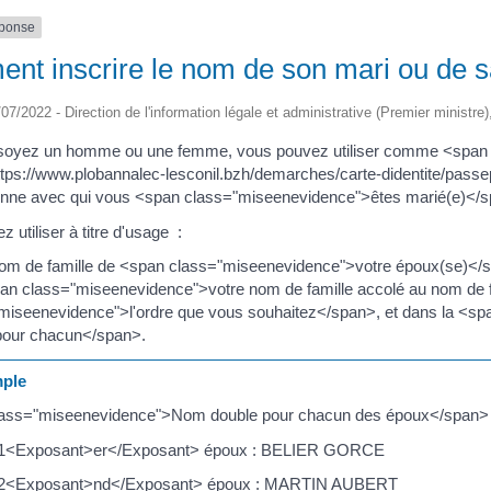
éponse
nt inscrire le nom de son mari ou de s
/07/2022 - Direction de l'information légale et administrative (Premier ministre)
soyez un homme ou une femme, vous pouvez utiliser comme <span
ttps://www.plobannalec-lesconil.bzh/demarches/carte-didentite/pas
onne avec qui vous <span class="miseenevidence">êtes marié(e)</
 utiliser à titre d'usage :
 nom de famille de <span class="miseenevidence">votre époux(se)</
pan class="miseenevidence">votre nom de famille accolé au nom de 
miseenevidence">l'ordre que vous souhaitez</span>, et dans la <sp
 pour chacun</span>.
ple
ass="miseenevidence">Nom double pour chacun des époux</span>
1<Exposant>er</Exposant> époux : BELIER GORCE
2<Exposant>nd</Exposant> époux : MARTIN AUBERT