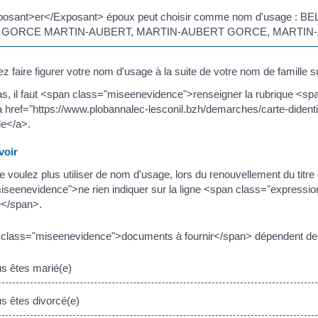
posant>er</Exposant> époux peut choisir comme nom d'usage 
, GORCE MARTIN-AUBERT, MARTIN-AUBERT GORCE, MARTIN
 faire figurer votre nom d'usage à la suite de votre nom de famille sur 
s, il faut <span class="miseenevidence">renseigner la rubrique <
 href="https://www.plobannalec-lesconil.bzh/demarches/carte-diden
e</a>.
oir
e voulez plus utiliser de nom d'usage, lors du renouvellement du titre d'
iseenevidence">ne rien indiquer sur la ligne <span class="express
</span>.
class="miseenevidence">documents à fournir</span> dépendent de v
 êtes marié(e)
 êtes divorcé(e)