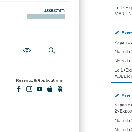
Le 1<Ex
WEBCAM
MARTIN
KAMERAOÙ WEB
Exem
<span c
Nom du 
Nom du 
Le 1<Ex
AUBERT
Réseaux & Applications
Exem
<span c
2<Expos
Nom du 
Nom du 