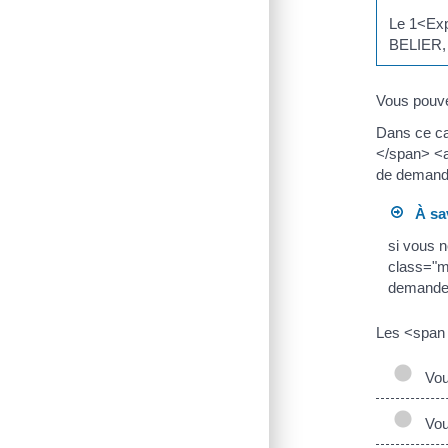
Le 1<Ex
BELIER
Vous pouvez
Dans ce ca
</span> <a
de demand
À sav
si vous n
class="m
demande
Les <span 
Vous
Vous