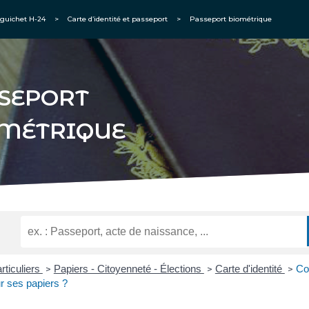
guichet H-24
>
Carte d’identité et passeport
>
Passeport biométrique
SEPORT
MÉTRIQUE
rticuliers
Papiers - Citoyenneté - Élections
Carte d'identité
Co
>
>
>
 ses papiers ?