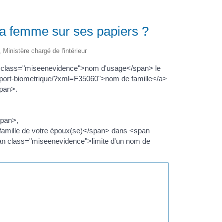
a femme sur ses papiers ?
, Ministère chargé de l'intérieur
 class="miseenevidence">nom d'usage</span> le
seport-biometrique/?xml=F35060">nom de famille</a>
span>.
span>,
famille de votre époux(se)</span> dans <span
an class="miseenevidence">limite d'un nom de