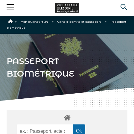
Accueil
>
Mon guichet H-24
>
Carte d’identité et passeport
>
Passeport
biométrique
PASSEPORT
BIOMÉTRIQUE