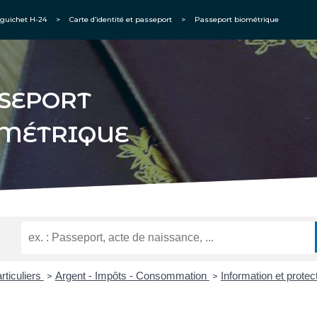
guichet H-24
>
Carte d’identité et passeport
>
Passeport biométrique
SEPORT
MÉTRIQUE
rticuliers
Argent - Impôts - Consommation
Information et prot
>
>