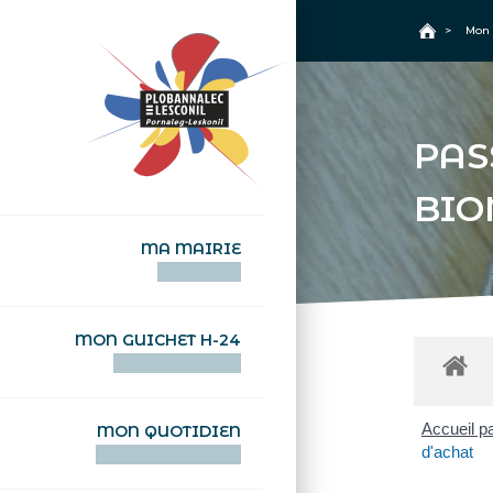
+
Confort
Accueil
>
Mon 
PAS
BIO
MA MAIRIE
AN TI-KÊR
MON GUICHET H-24
DEGEMER H-24
Accueil pa
MON QUOTIDIEN
d'achat
WAR MA DEVEZH