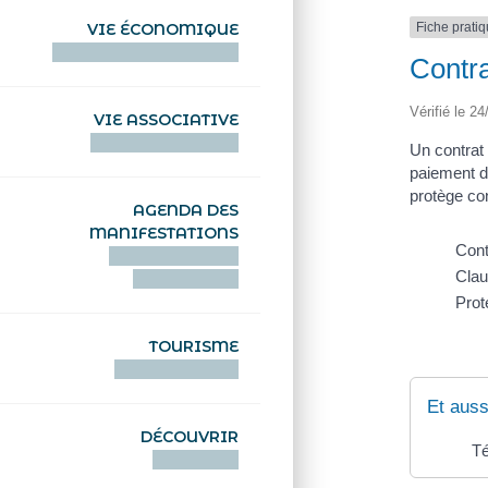
Fiche prati
VIE ÉCONOMIQUE
HENTOÙ EKONOMIKEL
Contra
Vérifié le 24
VIE ASSOCIATIVE
HENTOÙ KEVREAÑ
Un contrat 
paiement de
protège con
AGENDA DES
MANIFESTATIONS
Cont
DEIZIATAER AN
Clau
ABADENNOÙ
Prot
TOURISME
TOURISTEREZH
Et auss
DÉCOUVRIR
Té
DIZOLOIÑ