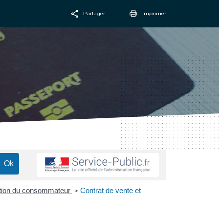
Partager
Imprimer
Facebook
Email
ection du consommateur
Contrat de vente et
>