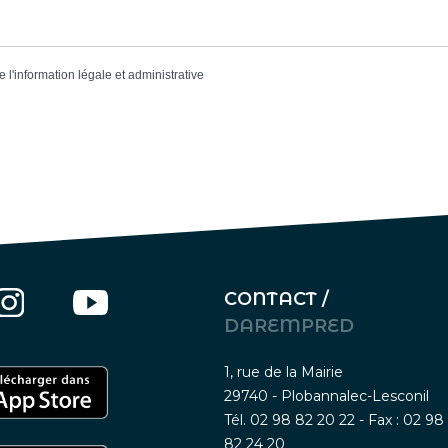
e l'information légale et administrative
CONTACT /
DAREMPRED
1, rue de la Mairie
29740 - Plobannalec-Lesconil
Tél. 02 98 82 20 22 - Fax : 02 98
82 24 20