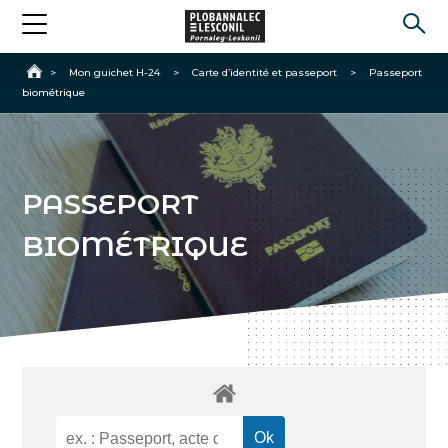
Accueil
>
Mon guichet H-24
>
Carte d’identité et passeport
>
Passeport
biométrique
PASSEPORT
BIOMÉTRIQUE