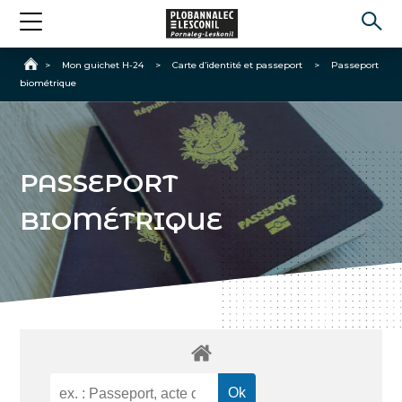
Accueil
>
Mon guichet H-24
>
Carte d’identité et passeport
>
Passeport
biométrique
PASSEPORT
BIOMÉTRIQUE