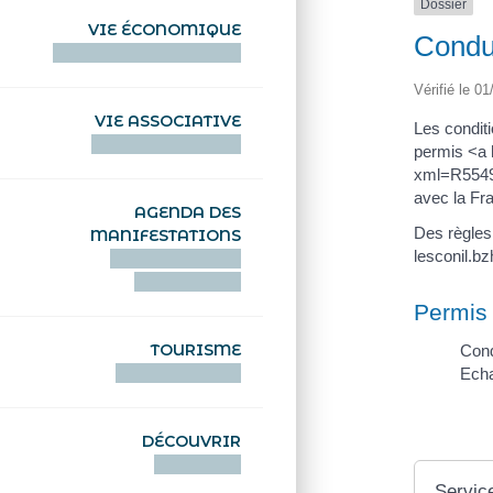
Dossier
VIE ÉCONOMIQUE
Condu
HENTOÙ EKONOMIKEL
Vérifié le 01
VIE ASSOCIATIVE
Les conditi
HENTOÙ KEVREAÑ
permis <a 
xml=R55492
avec la Fr
AGENDA DES
Des règles
MANIFESTATIONS
lesconil.b
DEIZIATAER AN
ABADENNOÙ
Permis
TOURISME
Cond
TOURISTEREZH
Echa
DÉCOUVRIR
DIZOLOIÑ
Service