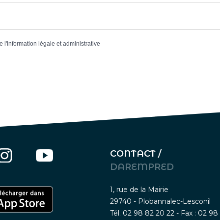
e l'information légale et administrative
CONTACT /
DAREMPRED
1, rue de la Mairie
29740 - Plobannalec-Lesconil
Tél. 02 98 82 20 22 - Fax : 02 98