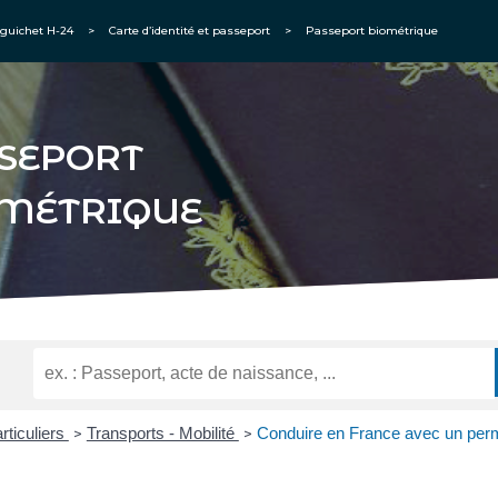
guichet H-24
>
Carte d’identité et passeport
>
Passeport biométrique
SEPORT
MÉTRIQUE
rticuliers
Transports - Mobilité
Conduire en France avec un perm
>
>