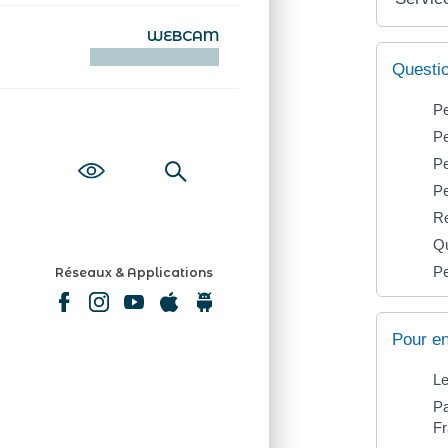
WEBCAM
KAMERAOÙ WEB
Questi
Pe
Pe
Pe
Pe
Re
Qu
Pe
Réseaux & Applications
Pour en
Le
Pa
F