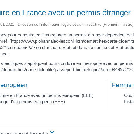
ire en France avec un permis étranger
/01/2021 - Direction de l'information légale et administrative (Premier ministre)
ons pour conduire en France avec un permis étranger dépendent de l'État
href="https://www.plobannalec-lesconil.bzh/demarches/carte-didentit
">européen</a> ou d'un autre État, et dans ce cas, si cet État prat
ance.
 spécifiques s'appliquent pour conduire en métropole avec un permis
zh/demarches/carte-didentite/passeport-biometrique/?xml=R49970">
 européen
Permis 
uire en France avec un permis européen (EEE)
Cour
nge d'un permis européen (EEE)
Insta
s en ligne et formulaires