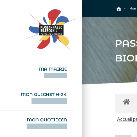
+
Confort
Accueil
>
Mon 
PAS
BIO
MA MAIRIE
AN TI-KÊR
MON GUICHET H-24
DEGEMER H-24
Accueil pa
MON QUOTIDIEN
WAR MA DEVEZH