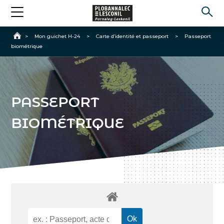
Accueil
>
Mon guichet H-24
>
Carte d’identité et passeport
>
Passeport
biométrique
PASSEPORT
BIOMÉTRIQUE