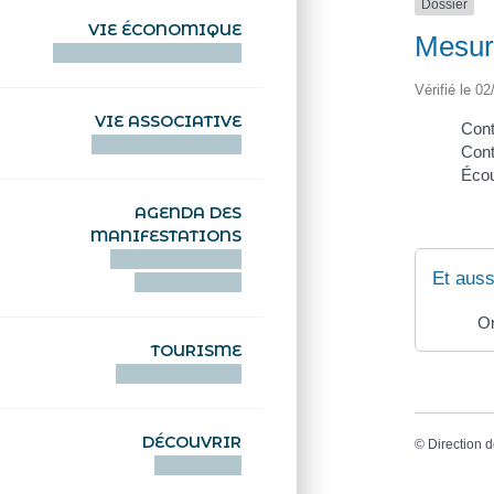
Dossier
VIE ÉCONOMIQUE
Mesure
HENTOÙ EKONOMIKEL
Vérifié le 02
VIE ASSOCIATIVE
Cont
HENTOÙ KEVREAÑ
Cont
Écou
AGENDA DES
MANIFESTATIONS
DEIZIATAER AN
Et auss
ABADENNOÙ
Or
TOURISME
TOURISTEREZH
DÉCOUVRIR
©
Direction d
DIZOLOIÑ