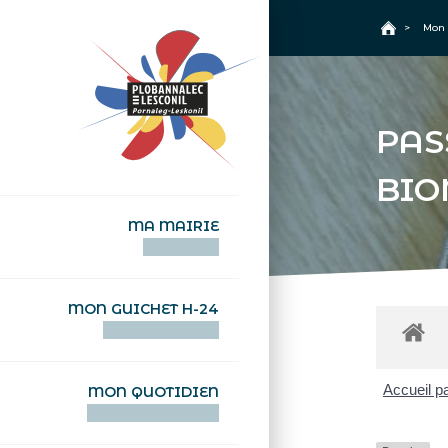
+
Confort
Accueil
>
Mon 
PAS
BIO
MA MAIRIE
AN TI-KÊR
MON GUICHET H-24
DEGEMER H-24
Accueil pa
MON QUOTIDIEN
WAR MA DEVEZH