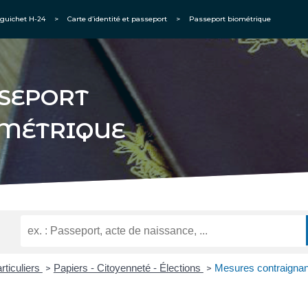
guichet H-24
>
Carte d’identité et passeport
>
Passeport biométrique
SEPORT
MÉTRIQUE
rticuliers
Papiers - Citoyenneté - Élections
Mesures contraignant
>
>