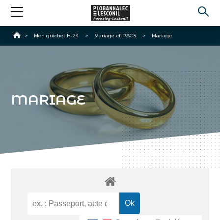
Accueil
>
Mon guichet H-24
>
Mariage et PACS
>
Mariage
MARIAGE