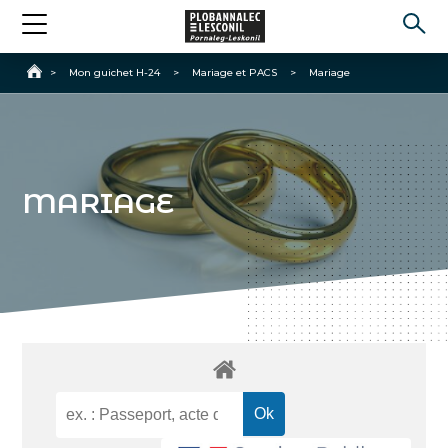
Accueil
>
Mon guichet H-24
>
Mariage et PACS
>
Mariage
MARIAGE